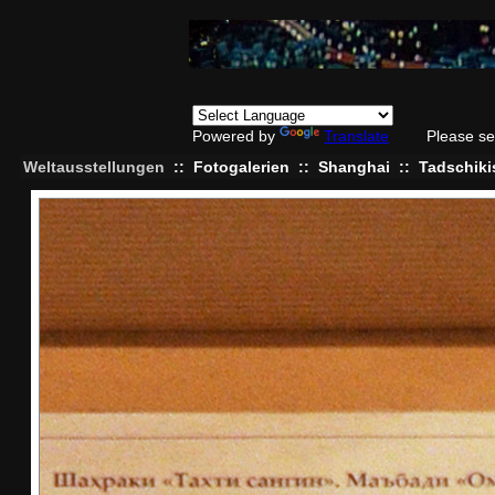
Powered by
Translate
Please se
Weltausstellungen
::
Fotogalerien
::
Shanghai
::
Tadschiki