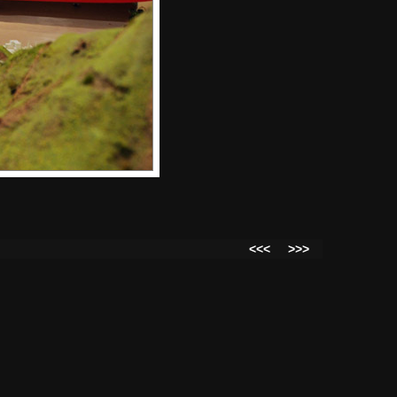
<<<
>>>