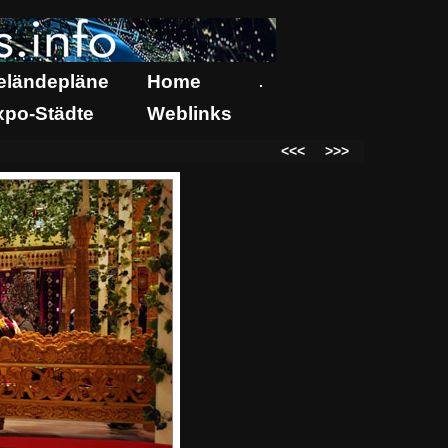
eländepläne
Home
.
xpo-Städte
Weblinks
<<<
>>>