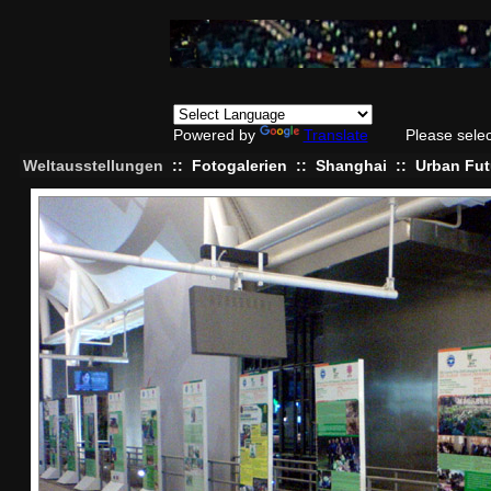
Powered by
Translate
Please sele
Weltausstellungen
::
Fotogalerien
::
Shanghai
::
Urban Futu