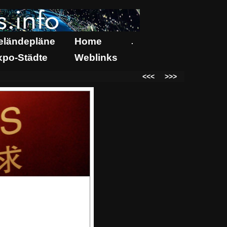
eländepläne
Home
.
xpo-Städte
Weblinks
<<<
>>>