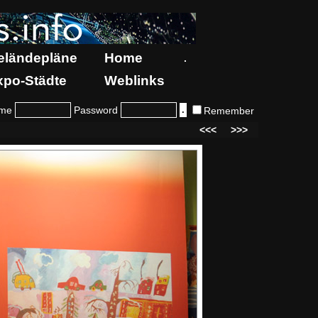
eländepläne
Home
.
xpo-Städte
Weblinks
me
Password
Remember
<<<
>>>