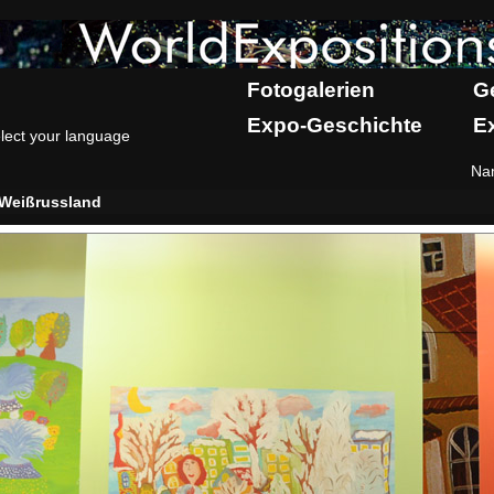
Fotogalerien
G
Expo-Geschichte
E
lect your language
Na
Weißrussland