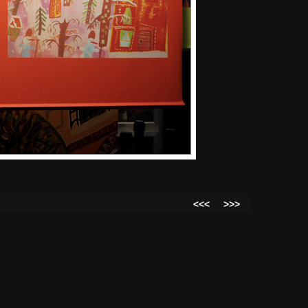
<<<
>>>