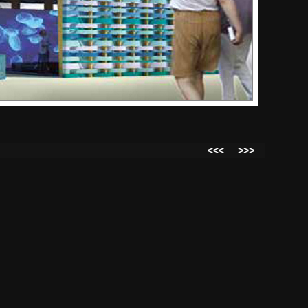
<<<
>>>