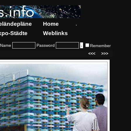
eländepläne
Home
.
xpo-Städte
Weblinks
Name
Password
Remember
<<<
>>>