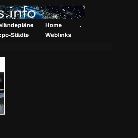
eländepläne
Home
.
xpo-Städte
Weblinks