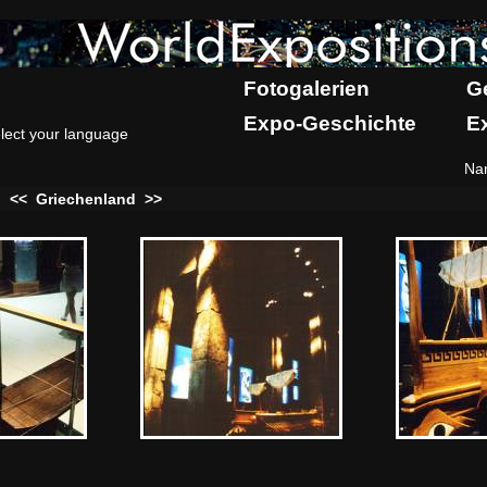
Fotogalerien
G
Expo-Geschichte
E
lect your language
Na
:
<<
Griechenland
>>