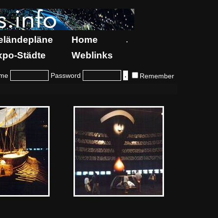
eländepläne
Home
.
xpo-Städte
Weblinks
me
Password
Remember