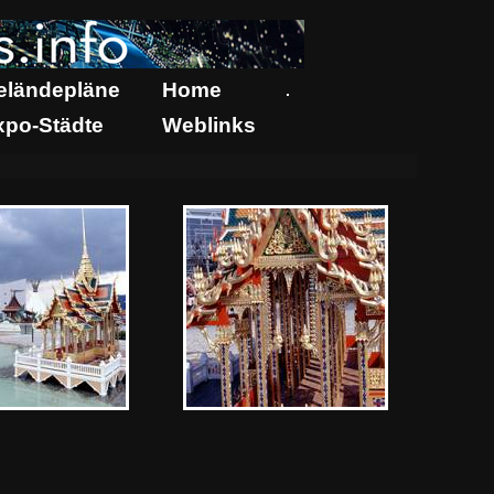
eländepläne
Home
.
xpo-Städte
Weblinks