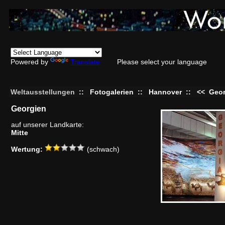
Powered by
Translate
Please select your language
Weltausstellungen
::
Fotogalerien
::
Hannover
::
<<
Geor
Georgien
auf unserer Landkarte:
Mitte
Wertung:
(schwach)