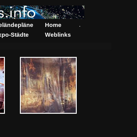
eländepläne
Home
.
xpo-Städte
Weblinks