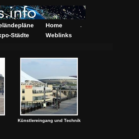
eländepläne
Home
.
xpo-Städte
Weblinks
Künstlereingang und Technik