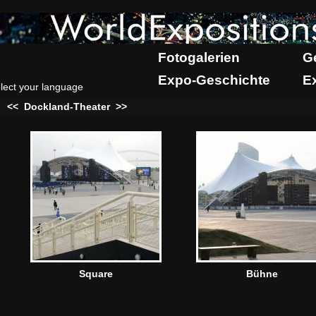
Fotogalerien
G
Expo-Geschichte
E
lect your language
:
<<
Dockland-Theater
>>
Square
Bühne