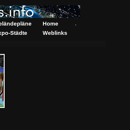
eländepläne
Home
.
xpo-Städte
Weblinks