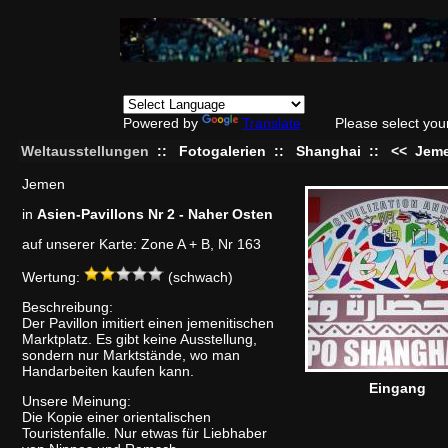
Powered by
Translate
Please select you
Weltausstellungen
::
Fotogalerien
::
Shanghai
::
<<
Jem
Jemen
in
Asien-Pavillons Nr 2 - Naher Osten
auf unserer Karte: Zone A + B, Nr 163
Wertung:
(schwach)
Beschreibung:
Der Pavillon imitiert einen jemenitischen
Marktplatz. Es gibt keine Ausstellung,
sondern nur Marktstände, wo man
Handarbeiten kaufen kann.
Eingang
Unsere Meinung:
Die Kopie einer orientalischen
Touristenfalle. Nur etwas für Liebhaber