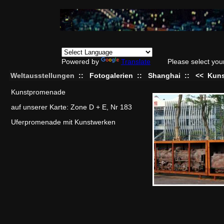
Powered by
Translate
Please select you
Weltausstellungen
::
Fotogalerien
::
Shanghai
::
<<
Kuns
Kunstpromenade
auf unserer Karte: Zone D + E, Nr 183
Uferpromenade mit Kunstwerken