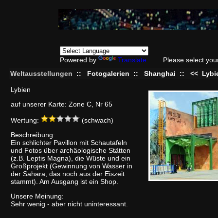
Powered by
Translate
Please select you
Weltausstellungen
::
Fotogalerien
::
Shanghai
::
<<
Lybi
Lybien
auf unserer Karte: Zone C, Nr 65
Wertung:
(schwach)
Beschreibung:
Ein schlichter Pavillon mit Schautafeln
und Fotos über archäologische Stätten
(z.B. Leptis Magna), die Wüste und ein
Großprojekt (Gewinnung von Wasser in
der Sahara, das noch aus der Eiszeit
stammt). Am Ausgang ist ein Shop.
Unsere Meinung:
Sehr wenig - aber nicht uninteressant.