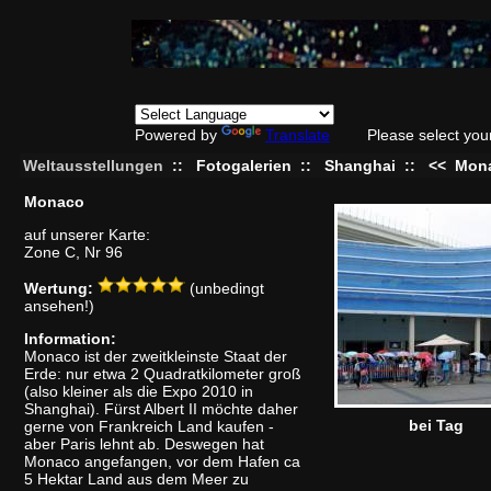
Powered by
Translate
Please select you
Weltausstellungen
::
Fotogalerien
::
Shanghai
::
<<
Mon
Monaco
auf unserer Karte:
Zone C, Nr 96
Wertung:
(unbedingt
ansehen!)
Information:
Monaco ist der zweitkleinste Staat der
Erde: nur etwa 2 Quadratkilometer groß
(also kleiner als die Expo 2010 in
Shanghai). Fürst Albert II möchte daher
bei Tag
gerne von Frankreich Land kaufen -
aber Paris lehnt ab. Deswegen hat
Monaco angefangen, vor dem Hafen ca
5 Hektar Land aus dem Meer zu