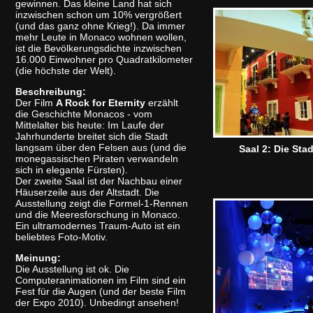
gewinnen. Das kleine Land hat sich
inzwischen schon um 10% vergrößert
(und das ganz ohne Krieg!). Da immer
mehr Leute in Monaco wohnen wollen,
ist die Bevölkerungsdichte inzwischen
16.000 Einwohner pro Quadratkilometer
(die höchste der Welt).
Beschreibung:
Der Film
A Rock for Eternity
erzählt
die Geschichte Monacos - vom
Mittelalter bis heute: Im Laufe der
Jahrhunderte breitet sich die Stadt
langsam über den Felsen aus (und die
Saal 2: Die Stad
monegassischen Piraten verwandeln
sich in elegante Fürsten).
Der zweite Saal ist der Nachbau einer
Häuserzeile aus der Altstadt. Die
Ausstellung zeigt die Formel-1-Rennen
und die Meeresforschung in Monaco.
Ein ultramodernes Traum-Auto ist ein
beliebtes Foto-Motiv.
Meinung:
Die Ausstellung ist ok. Die
Computeranimationen im Film sind ein
Fest für die Augen (und der beste Film
der Expo 2010). Unbedingt ansehen!