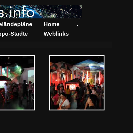
eländepläne
Home
.
xpo-Städte
Weblinks