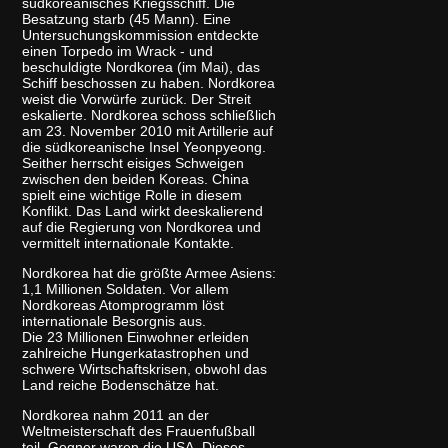
südkoreanisches Kriegsschiff. Die
Besatzung starb (45 Mann). Eine
Untersuchungskommission entdeckte
einen Torpedo im Wrack - und
beschuldigte Nordkorea (im Mai), das
Schiff beschossen zu haben. Nordkorea
weist die Vorwürfe zurück. Der Streit
eskalierte. Nordkorea schoss schließlich
am 23. November 2010 mit Artillerie auf
die südkoreanische Insel Yeonpyeong.
Seither herrscht eisiges Schweigen
zwischen den beiden Koreas. China
spielt eine wichtige Rolle in diesem
Konflikt. Das Land wirkt deeskalierend
auf die Regierung von Nordkorea und
vermittelt internationale Kontakte.
Nordkorea hat die größte Armee Asiens:
1,1 Millionen Soldaten. Vor allem
Nordkoreas Atomprogramm löst
internationale Besorgnis aus.
Die 23 Millionen Einwohner erleiden
zahlreiche Hungerkatastrophen und
schwere Wirtschaftskrisen, obwohl das
Land reiche Bodenschätze hat.
Nordkorea nahm 2011 an der
Weltmeisterschaft des Frauenfußball
teil. Gegner waren die USA. Dieses