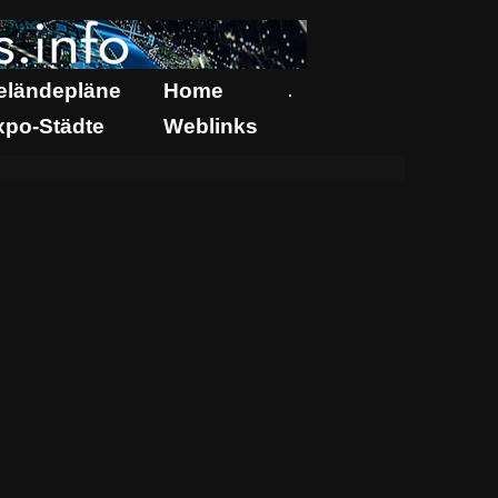
eländepläne
Home
.
xpo-Städte
Weblinks