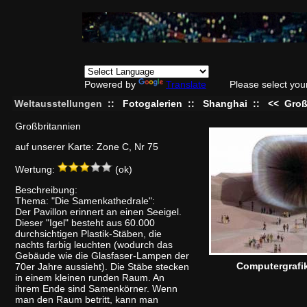
Powered by
Translate
Please select you
Weltausstellungen
::
Fotogalerien
::
Shanghai
::
<<
Groß
Großbritannien
auf unserer Karte: Zone C, Nr 75
Wertung:
(ok)
Beschreibung:
Thema: "Die Samenkathedrale":
Der Pavillon erinnert an einen Seeigel.
Dieser "Igel" besteht aus 60.000
durchsichtigen Plastik-Stäben, die
nachts farbig leuchten (wodurch das
Gebäude wie die Glasfaser-Lampen der
Computergrafi
70er Jahre aussieht). Die Stäbe stecken
in einem kleinen runden Raum. An
ihrem Ende sind Samenkörner. Wenn
man den Raum betritt, kann man