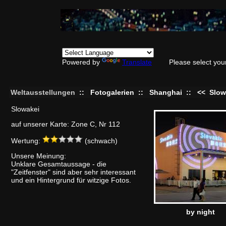
Powered by
Translate
Please select you
Weltausstellungen
::
Fotogalerien
::
Shanghai
::
<<
Slow
Slowakei
auf unserer Karte: Zone C, Nr 112
Wertung:
(schwach)
Unsere Meinung:
Unklare Gesamtaussage - die
"Zeitfenster" sind aber sehr interessant
und ein Hintergrund für witzige Fotos.
by night