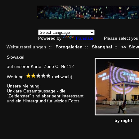
Powered by
Translate
Please select you
Weltausstellungen
::
Fotogalerien
::
Shanghai
::
<<
Slow
Slowakei
auf unserer Karte: Zone C, Nr 112
Wertung:
(schwach)
Unsere Meinung:
Unklare Gesamtaussage - die
"Zeitfenster" sind aber sehr interessant
und ein Hintergrund für witzige Fotos.
by night