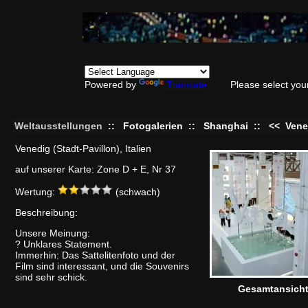
Powered by
Translate
Please select you
Weltausstellungen
::
Fotogalerien
::
Shanghai
::
<<
Vene
Venedig (Stadt-Pavillon), Italien
auf unserer Karte: Zone D + E, Nr 37
Wertung:
(schwach)
Beschreibung:
Unsere Meinung:
? Unklares Statement.
Immerhin: Das Sattelitenfoto und der
Film sind interessant, und die Souvenirs
sind sehr schick.
Gesamtansich