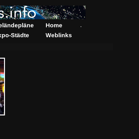
eländepläne
Home
.
xpo-Städte
Weblinks