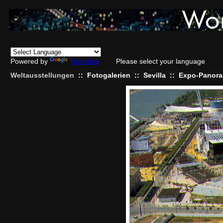
Powered by
Translate
Please select your language
Weltausstellungen
::
Fotogalerien
::
Sevilla
::
Expo-Panora