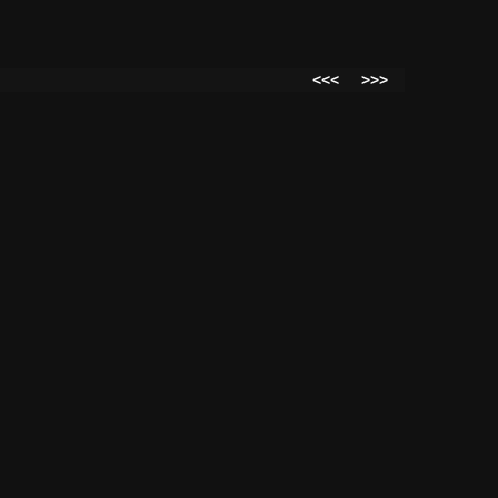
<<<
>>>