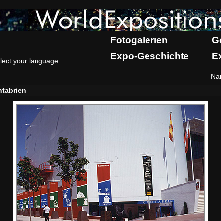
Fotogalerien
G
Expo-Geschichte
E
lect your language
Na
tabrien