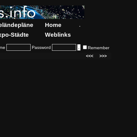
eländepläne
Home
.
xpo-Städte
Weblinks
me
Password
Remember
<<<
>>>