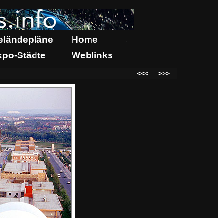
eländepläne
Home
.
xpo-Städte
Weblinks
<<<
>>>