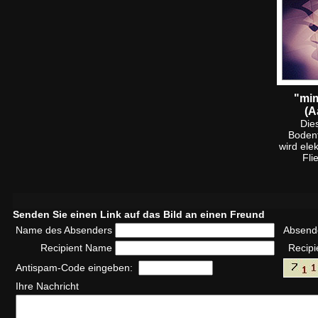
"mim
(A
Die
Bodenf
wird ele
Fli
Senden Sie einen Link auf das Bild an einen Freund
Name des Absenders
Absend
Recipient Name
Recipi
Antispam-Code eingeben:
Ihre Nachricht