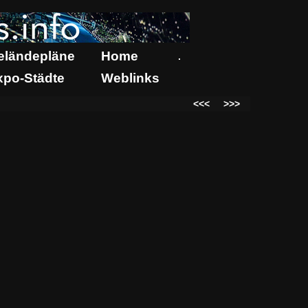
eländepläne
Home
.
xpo-Städte
Weblinks
<<<
>>>