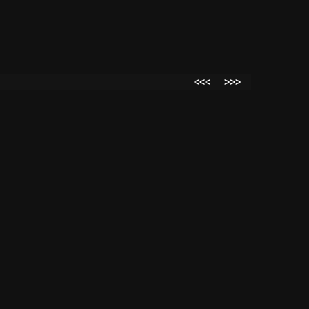
<<<
>>>