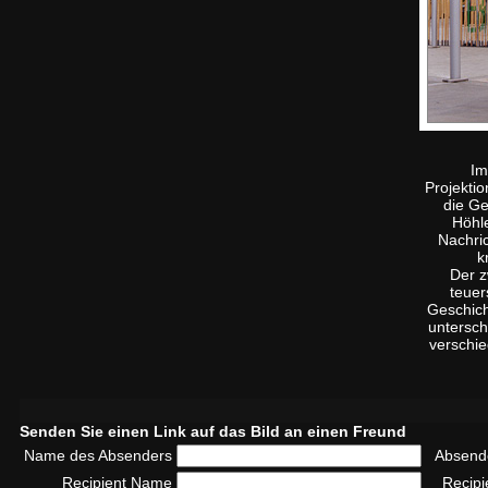
Im
Projekti
die Ge
Höhl
Nachric
k
Der z
teuer
Geschich
untersch
verschie
Senden Sie einen Link auf das Bild an einen Freund
Name des Absenders
Absend
Recipient Name
Recipi