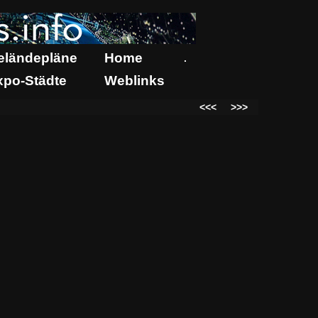
eländepläne
Home
.
xpo-Städte
Weblinks
<<<
>>>