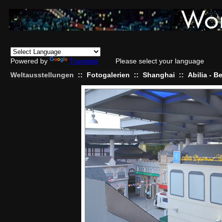
Powered by
Translate
Please select your language
Weltausstellungen
::
Fotogalerien
::
Shanghai
::
Abilia - B