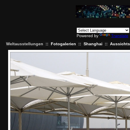
Powered by
Translate
Weltausstellungen
::
Fotogalerien
::
Shanghai
::
Aussichts