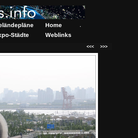
eländepläne
Home
.
xpo-Städte
Weblinks
<<<
>>>