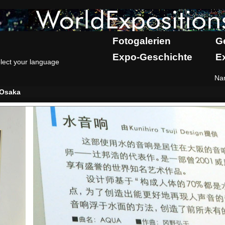
Fotogalerien
G
Expo-Geschichte
E
lect your language
Na
Osaka