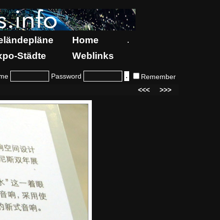
eländepläne
Home
.
xpo-Städte
Weblinks
me
Password
Remember
<<<
>>>