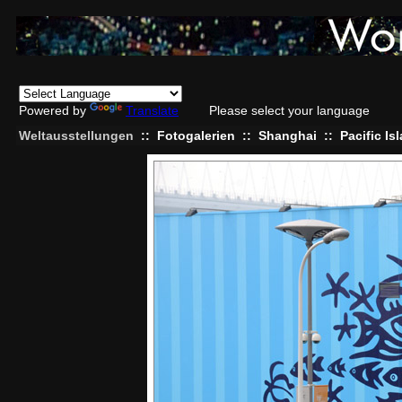
Powered by
Translate
Please select your language
Weltausstellungen
::
Fotogalerien
::
Shanghai
::
Pacific I