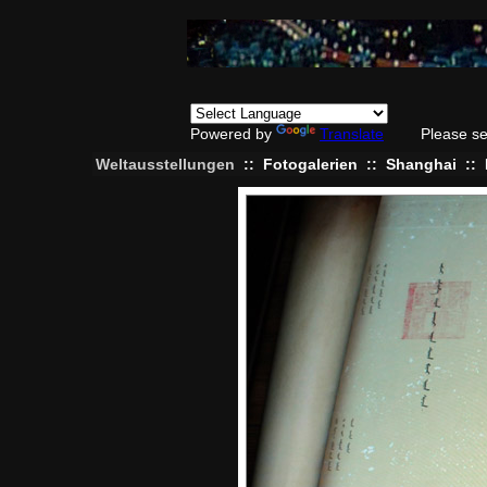
Powered by
Translate
Please se
Weltausstellungen
::
Fotogalerien
::
Shanghai
::