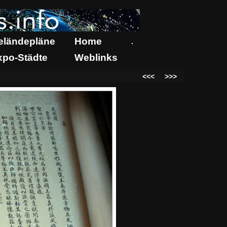
eländepläne
Home
.
xpo-Städte
Weblinks
<<<
>>>