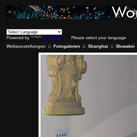
Powered by
Translate
Please select your language
Weltausstellungen
::
Fotogalerien
::
Shanghai
::
Slowakei