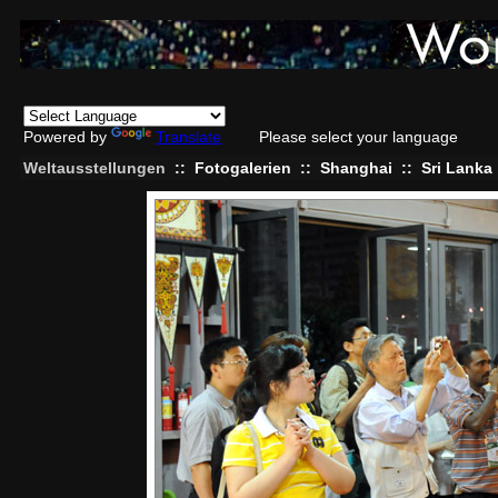
Powered by
Translate
Please select your language
Weltausstellungen
::
Fotogalerien
::
Shanghai
::
Sri Lanka