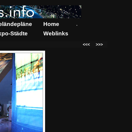
eländepläne
Home
.
xpo-Städte
Weblinks
<<<
>>>