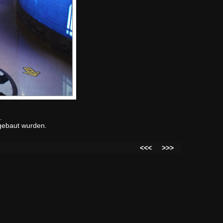
.
 gebaut wurden.
<<<
>>>