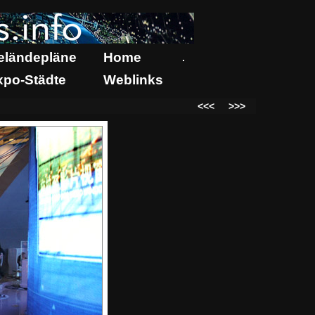
eländepläne
Home
.
xpo-Städte
Weblinks
<<<
>>>