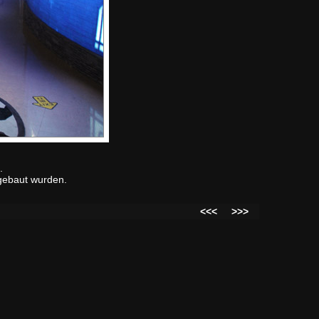
.
 gebaut wurden.
<<<
>>>