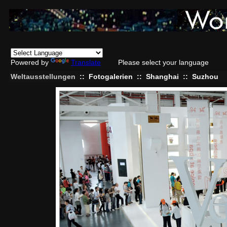
Powered by
Translate
Please select your language
Weltausstellungen
::
Fotogalerien
::
Shanghai
::
Suzhou