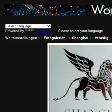
Powered by
Translate
Please select your language
Weltausstellungen
::
Fotogalerien
::
Shanghai
::
Venedig