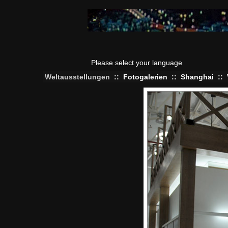
Please select your language
Weltausstellungen
::
Fotogalerien
::
Shanghai
::