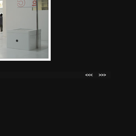
<<<
>>>