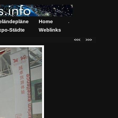
eländepläne
Home
.
xpo-Städte
Weblinks
<<<
>>>