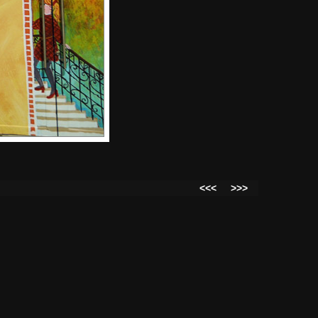
<<<
>>>