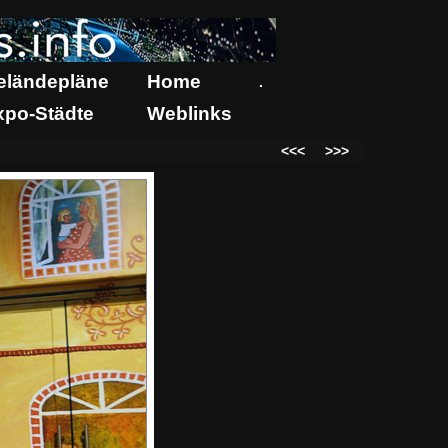
eländepläne
Home
.
xpo-Städte
Weblinks
<<<
>>>