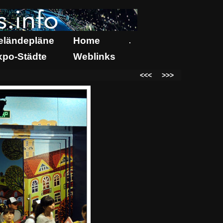
eländepläne
Home
.
xpo-Städte
Weblinks
<<<
>>>