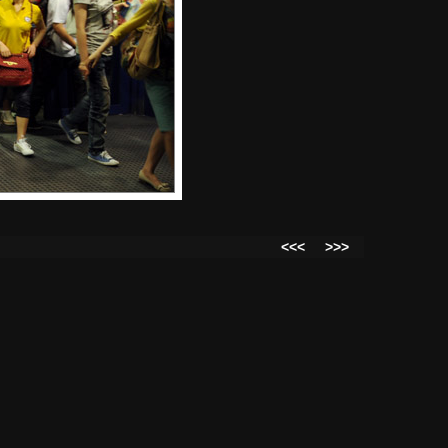
<<<
>>>