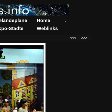
eländepläne
Home
.
xpo-Städte
Weblinks
<<<
>>>