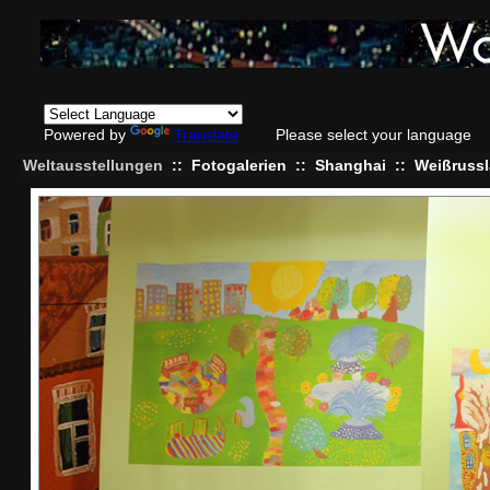
Powered by
Translate
Please select your language
Weltausstellungen
::
Fotogalerien
::
Shanghai
::
Weißruss