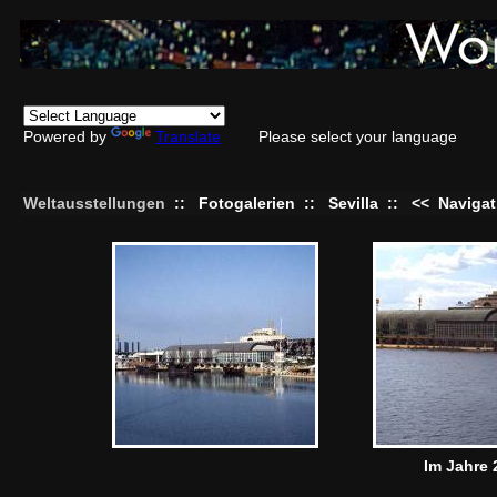
Powered by
Translate
Please select your language
Weltausstellungen
::
Fotogalerien
::
Sevilla
::
<<
Navigat
Im Jahre 